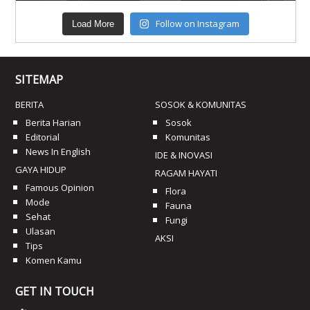
Follow on Instagram
Load More
SITEMAP
BERITA
SOSOK & KOMUNITAS
Berita Harian
Sosok
Editorial
Komunitas
News In English
IDE & INOVASI
GAYA HIDUP
RAGAM HAYATI
Famous Opinion
Flora
Mode
Fauna
Sehat
Fungi
Ulasan
AKSI
Tips
Komen Kamu
GET IN TOUCH