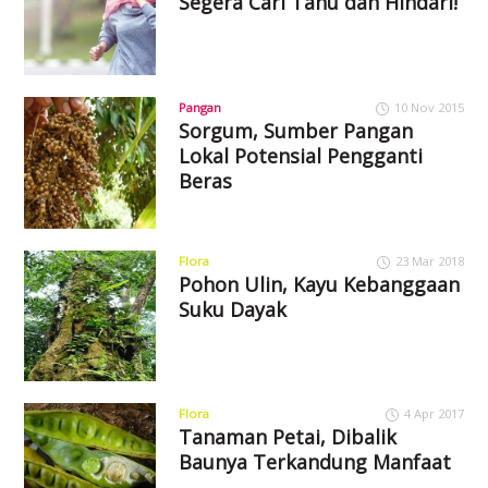
Segera Cari Tahu dan Hindari!
Pangan
10 Nov 2015
Sorgum, Sumber Pangan
Lokal Potensial Pengganti
Beras
Flora
23 Mar 2018
Pohon Ulin, Kayu Kebanggaan
Suku Dayak
Flora
4 Apr 2017
Tanaman Petai, Dibalik
Baunya Terkandung Manfaat