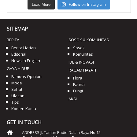
Follow on Instagram
Load More
SITEMAP
BERITA
SOSOK & KOMUNITAS
Berita Harian
Sosok
Editorial
Komunitas
News In English
IDE & INOVASI
GAYA HIDUP
RAGAM HAYATI
Famous Opinion
Flora
Mode
Fauna
Sehat
Fungi
Ulasan
AKSI
Tips
Komen Kamu
GET IN TOUCH
ADDRESS Jl. Taman Radio Dalam Raya No 15