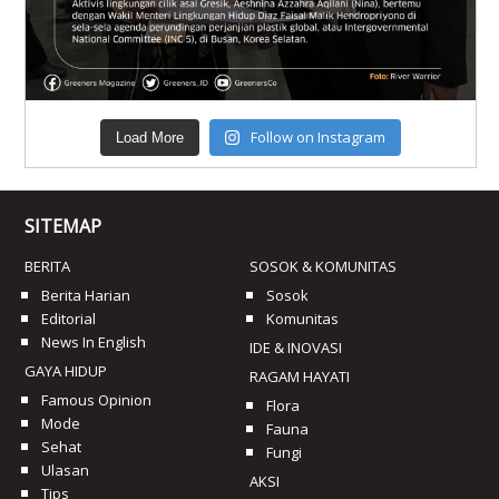
Follow on Instagram
Load More
SITEMAP
BERITA
SOSOK & KOMUNITAS
Berita Harian
Sosok
Editorial
Komunitas
News In English
IDE & INOVASI
GAYA HIDUP
RAGAM HAYATI
Famous Opinion
Flora
Mode
Fauna
Sehat
Fungi
Ulasan
AKSI
Tips