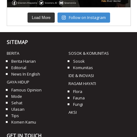
Follow on Instagram
Load More
SITEMAP
BERITA
SOSOK & KOMUNITAS
Berita Harian
Sosok
Editorial
Komunitas
News In English
IDE & INOVASI
GAYA HIDUP
RAGAM HAYATI
Famous Opinion
Flora
Mode
Fauna
Sehat
Fungi
Ulasan
AKSI
Tips
Komen Kamu
GET IN TOUCH