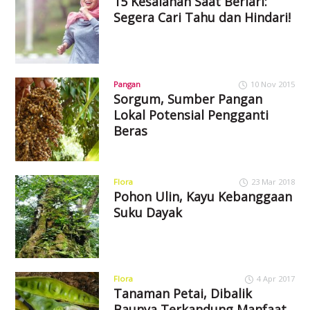
15 Kesalahan Saat Berlari:
Segera Cari Tahu dan Hindari!
Pangan
10 Nov 2015
Sorgum, Sumber Pangan
Lokal Potensial Pengganti
Beras
Flora
23 Mar 2018
Pohon Ulin, Kayu Kebanggaan
Suku Dayak
Flora
4 Apr 2017
Tanaman Petai, Dibalik
Baunya Terkandung Manfaat