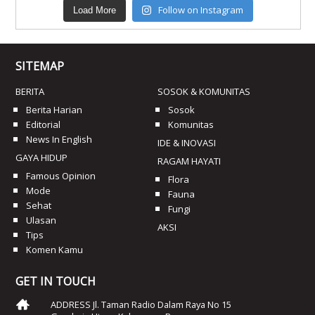
Follow on Instagram
Load More
SITEMAP
BERITA
SOSOK & KOMUNITAS
Berita Harian
Sosok
Editorial
Komunitas
News In English
IDE & INOVASI
GAYA HIDUP
RAGAM HAYATI
Famous Opinion
Flora
Mode
Fauna
Sehat
Fungi
Ulasan
AKSI
Tips
Komen Kamu
GET IN TOUCH
ADDRESS Jl. Taman Radio Dalam Raya No 15