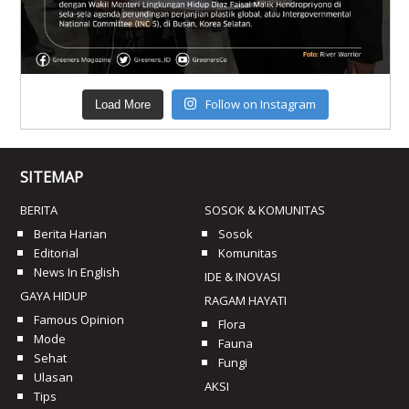
Follow on Instagram
Load More
SITEMAP
BERITA
SOSOK & KOMUNITAS
Berita Harian
Sosok
Editorial
Komunitas
News In English
IDE & INOVASI
GAYA HIDUP
RAGAM HAYATI
Famous Opinion
Flora
Mode
Fauna
Sehat
Fungi
Ulasan
AKSI
Tips