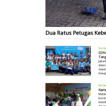
Dua Ratus Petugas Kebe
Berit
SDN 
Tang
Jakar
daera
seper
maup
Berit
Kamp
Malan
kura
memb
disam