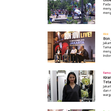
Pada 
meny
meng
Aksi
Bon 
Jakar
Taman
mengg
Indon
Famo
Kira
Tet
Jakar
dan 
warga