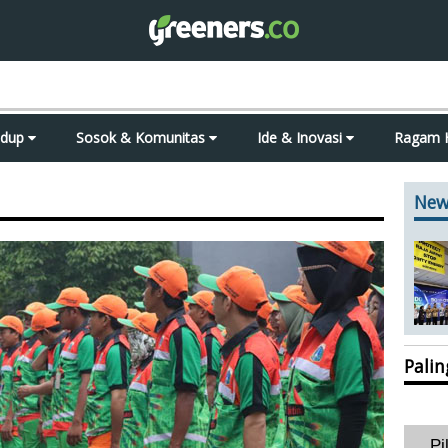
idup
Sosok & Komunitas
Ide & Inovasi
Ragam 
New
Pali
Pi