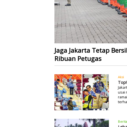
Jaga Jakarta Tetap Bers
Ribuan Petugas
Aksi
Top!
Jakar
usai 
ramai
terh
Berit
Leba