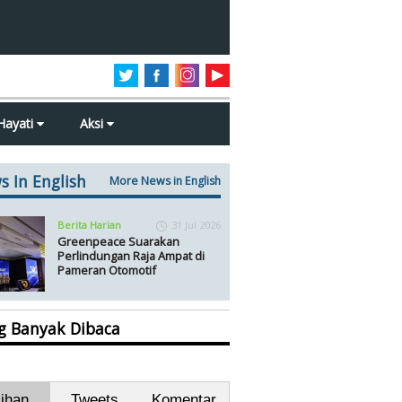
Hayati
Aksi
s In English
More News in English
Berita Harian
31 Jul 2026
Greenpeace Suarakan
Perlindungan Raja Ampat di
Pameran Otomotif
ng Banyak Dibaca
lihan
Tweets
Komentar