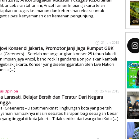
libur Lebaran tahun ini, Ancol Taman Impian, Jakarta telah
iapkan petugas keamanan dan kebersihan ekstra untuk
antisipasi kenyamanan dan kemanan pengunjung.
21 Jun 2015
Jovi Konser di Jakarta, Promotor Janji Jaga Rumput GBK
ta (Greeners) – Setelah melangsungkan konser 25 tahun lalu di
 Impian Jaya Ancol, band rock lagendaris Bon Jovi akan kembali
ebrak Jakarta. Konser yang diselenggarakan oleh Live Nation
esia […]
us Opinion
25 Mei 2015
na Larasati, Belajar Bersih dan Teratur Dari Negara
angga
ta (Greeners) – Dapat menikmati lingkungan kota yang bersih
nyaman nampaknya masih sebatas harapan bagi sebagian besar
 yang tinggal di kota Jakarta. Tidak sedikit dari warga Ibu Kota […]