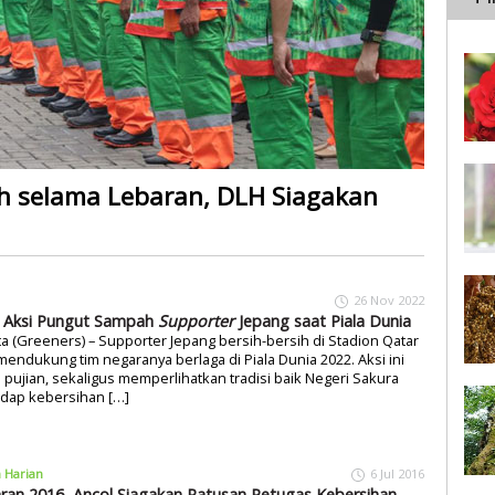
ih selama Lebaran, DLH Siagakan
26 Nov 2022
 Aksi Pungut Sampah
Supporter
Jepang saat Piala Dunia
ta (Greeners) – Supporter Jepang bersih-bersih di Stadion Qatar
mendukung tim negaranya berlaga di Piala Dunia 2022. Aksi ini
 pujian, sekaligus memperlihatkan tradisi baik Negeri Sakura
adap kebersihan […]
a Harian
6 Jul 2016
ran 2016, Ancol Siagakan Ratusan Petugas Kebersihan