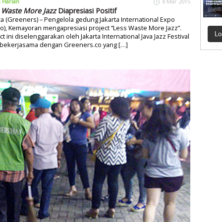
a Harian
8 Mar 2015
 Waste More Jazz
Diapresiasi Positif
ta (Greeners) – Pengelola gedung Jakarta International Expo
po), Kemayoran mengapresiasi project “Less Waste More Jazz”.
Lo
ct ini diselenggarakan oleh Jakarta International Java Jazz Festival
 bekerjasama dengan Greeners.co yang […]