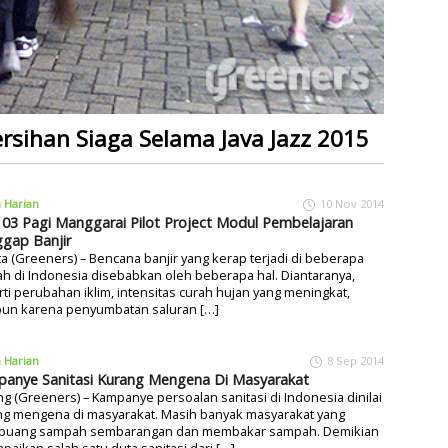
rsihan Siaga Selama Java Jazz 2015
a Harian
10 Nov 2014
03 Pagi Manggarai Pilot Project Modul Pembelajaran
gap Banjir
ta (Greeners) – Bencana banjir yang kerap terjadi di beberapa
h di Indonesia disebabkan oleh beberapa hal. Diantaranya,
ti perubahan iklim, intensitas curah hujan yang meningkat,
un karena penyumbatan saluran […]
a Harian
8 Sep 2014
anye Sanitasi Kurang Mengena Di Masyarakat
g (Greeners) – Kampanye persoalan sanitasi di Indonesia dinilai
ng mengena di masyarakat. Masih banyak masyarakat yang
uang sampah sembarangan dan membakar sampah. Demikian
paikan salah satu duta sanitasi dari […]