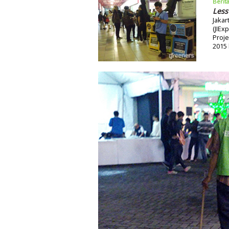
Berit
Less
Jakar
(JIEx
Proje
2015