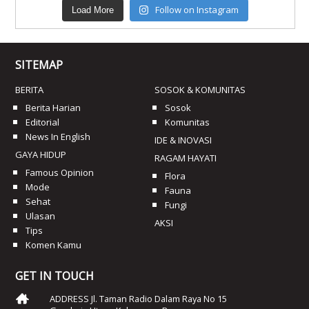
Follow on Instagram
Load More
SITEMAP
BERITA
SOSOK & KOMUNITAS
Berita Harian
Sosok
Editorial
Komunitas
News In English
IDE & INOVASI
GAYA HIDUP
RAGAM HAYATI
Famous Opinion
Flora
Mode
Fauna
Sehat
Fungi
Ulasan
AKSI
Tips
Komen Kamu
GET IN TOUCH
ADDRESS Jl. Taman Radio Dalam Raya No 15