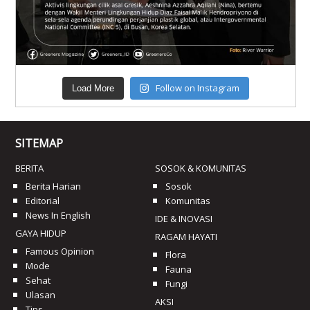
Follow on Instagram
Load More
SITEMAP
BERITA
SOSOK & KOMUNITAS
Berita Harian
Sosok
Editorial
Komunitas
News In English
IDE & INOVASI
GAYA HIDUP
RAGAM HAYATI
Famous Opinion
Flora
Mode
Fauna
Sehat
Fungi
Ulasan
AKSI
Tips