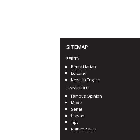
SITEMAP
BERITA
Berita Harian
Editorial
News In English
GAYA HIDUP
Famous Opinion
Mode
Sehat
Ulasan
Tips
Komen Kamu