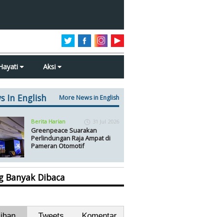
Hayati
Aksi
s In English
More News in English
Berita Harian
31 Jul 2026
Greenpeace Suarakan
Perlindungan Raja Ampat di
Pameran Otomotif
ng Banyak Dibaca
lihan
Tweets
Komentar