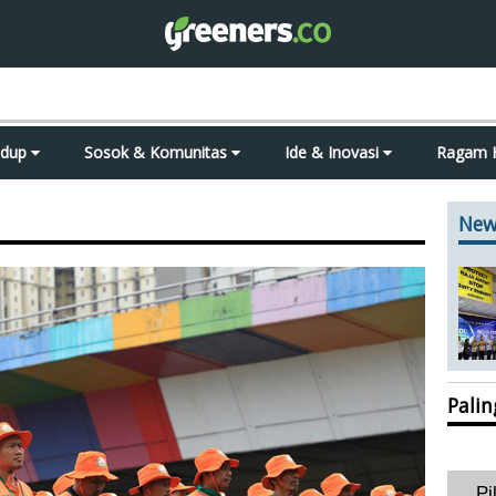
idup
Sosok & Komunitas
Ide & Inovasi
Ragam 
New
Pali
Pi