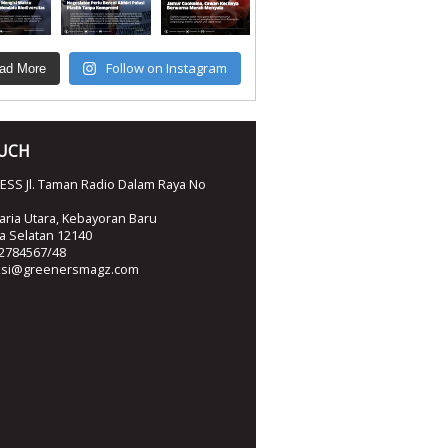
Follow on Instagram
ad More
OUCH
SS Jl. Taman Radio Dalam Raya No
ria Utara, Kebayoran Baru
ta Selatan 12140
2784567/48
ksi@greenersmagz.com