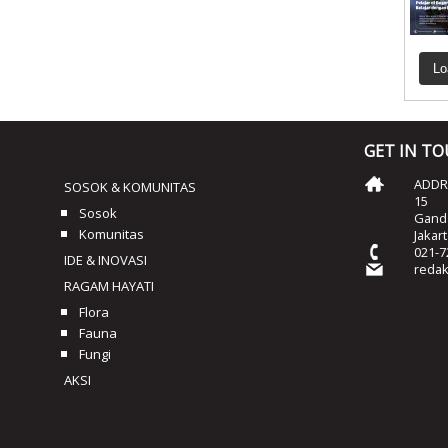
Lo
GET IN T
ADDRE
SOSOK & KOMUNITAS
15
Sosok
Ganda
Komunitas
Jakar
021-7
IDE & INOVASI
reda
RAGAM HAYATI
Flora
Fauna
Fungi
AKSI