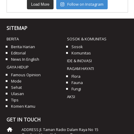
Follow on Instagram
Load More
SITEMAP
BERITA
SOSOK & KOMUNITAS
Berita Harian
Sosok
Editorial
Komunitas
News In English
IDE & INOVASI
GAYA HIDUP
RAGAM HAYATI
Famous Opinion
Flora
Mode
Fauna
Sehat
Fungi
Ulasan
AKSI
Tips
Komen Kamu
GET IN TOUCH
ADDRESS Jl. Taman Radio Dalam Raya No 15