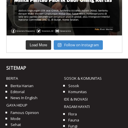
Follow on Instagram
Load More
SITEMAP
BERITA
SOSOK & KOMUNITAS
Berita Harian
Sosok
Editorial
Komunitas
News In English
IDE & INOVASI
GAYA HIDUP
RAGAM HAYATI
Famous Opinion
Flora
Mode
Fauna
Sehat
Fungi