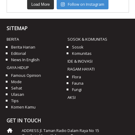
Follow on Instagram
Load More
SITEMAP
BERITA
SOSOK & KOMUNITAS
Berita Harian
Sosok
Editorial
Komunitas
News In English
IDE & INOVASI
GAYA HIDUP
RAGAM HAYATI
Famous Opinion
Flora
Mode
Fauna
Sehat
Fungi
Ulasan
AKSI
Tips
Komen Kamu
GET IN TOUCH
ADDRESS Jl. Taman Radio Dalam Raya No 15