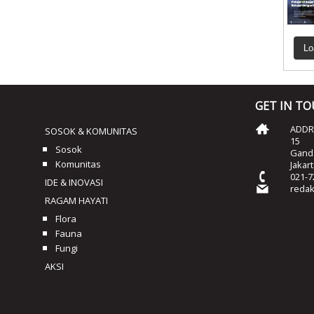
Lo
GET IN T
ADDRE
SOSOK & KOMUNITAS
15
Sosok
Ganda
Komunitas
Jakar
021-7
IDE & INOVASI
reda
RAGAM HAYATI
Flora
Fauna
Fungi
AKSI