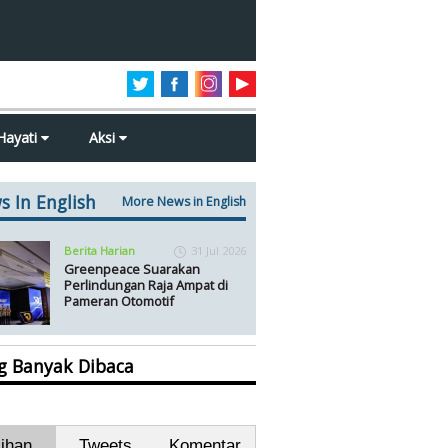
Hayati
Aksi
s In English
More News in English
Berita Harian
31 Jul 2026
Greenpeace Suarakan
Perlindungan Raja Ampat di
Pameran Otomotif
ng Banyak Dibaca
lihan
Tweets
Komentar