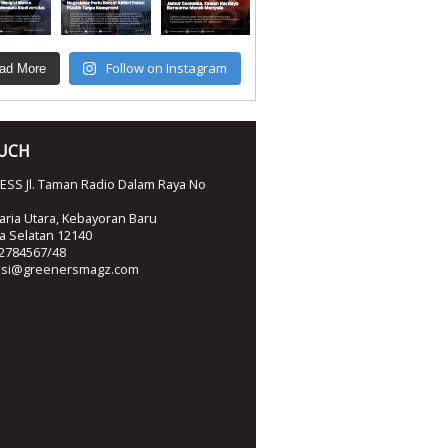
Follow on Instagram
ad More
OUCH
SS Jl. Taman Radio Dalam Raya No
ria Utara, Kebayoran Baru
ta Selatan 12140
2784567/48
ksi@greenersmagz.com