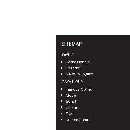
SITEMAP
BERITA
Berita Harian
Editorial
News In English
GAYA HIDUP
Famous Opinion
Mode
Sehat
Ulasan
Tips
Komen Kamu