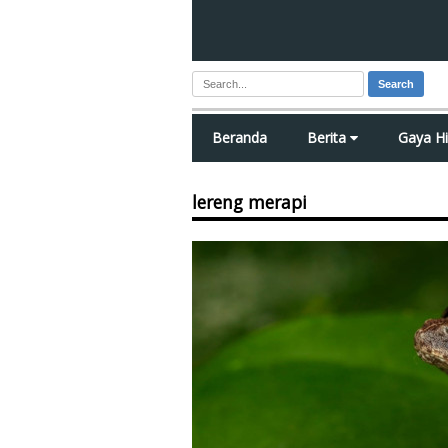
Search
Beranda
Berita
Gaya H
lereng merapi