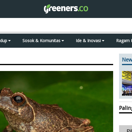
idup
Sosok & Komunitas
Ide & Inovasi
Ragam 
New
Pali
Pi