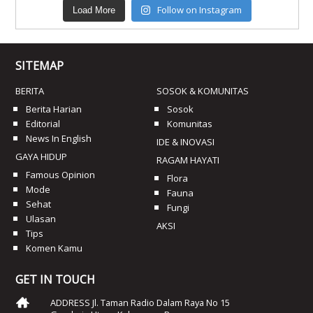
Follow on Instagram
Load More
SITEMAP
BERITA
SOSOK & KOMUNITAS
Berita Harian
Sosok
Editorial
Komunitas
News In English
IDE & INOVASI
GAYA HIDUP
RAGAM HAYATI
Famous Opinion
Flora
Mode
Fauna
Sehat
Fungi
Ulasan
AKSI
Tips
Komen Kamu
GET IN TOUCH
ADDRESS Jl. Taman Radio Dalam Raya No 15