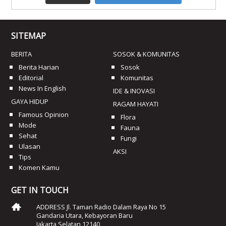
SITEMAP
BERITA
SOSOK & KOMUNITAS
Berita Harian
Sosok
Editorial
Komunitas
News In English
IDE & INOVASI
GAYA HIDUP
RAGAM HAYATI
Famous Opinion
Flora
Mode
Fauna
Sehat
Fungi
Ulasan
AKSI
Tips
Komen Kamu
GET IN TOUCH
ADDRESS Jl. Taman Radio Dalam Raya No 15
Gandaria Utara, Kebayoran Baru
Jakarta Selatan 12140