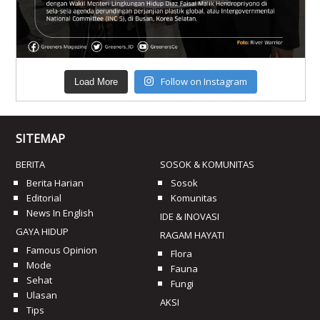
Follow on Instagram
Load More
SITEMAP
BERITA
SOSOK & KOMUNITAS
Berita Harian
Sosok
Editorial
Komunitas
News In English
IDE & INOVASI
GAYA HIDUP
RAGAM HAYATI
Famous Opinion
Flora
Mode
Fauna
Sehat
Fungi
Ulasan
AKSI
Tips