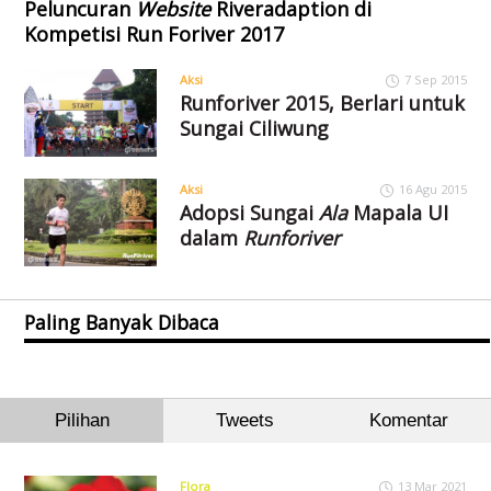
Peluncuran
Website
Riveradaption di
Kompetisi Run Foriver 2017
Aksi
7 Sep 2015
Runforiver 2015, Berlari untuk
Sungai Ciliwung
Aksi
16 Agu 2015
Adopsi Sungai
Ala
Mapala UI
dalam
Runforiver
Paling Banyak Dibaca
Pilihan
Tweets
Komentar
Flora
13 Mar 2021