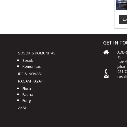
Lo
GET IN T
ADDRE
SOSOK & KOMUNITAS
15
Sosok
Ganda
Komunitas
Jakar
021-7
IDE & INOVASI
reda
RAGAM HAYATI
Flora
Fauna
Fungi
AKSI