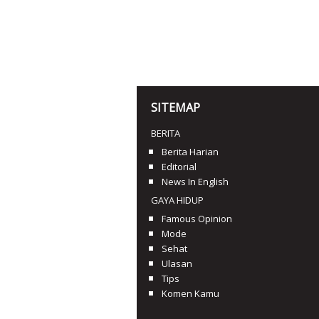
SITEMAP
BERITA
Berita Harian
Editorial
News In English
GAYA HIDUP
Famous Opinion
Mode
Sehat
Ulasan
Tips
Komen Kamu