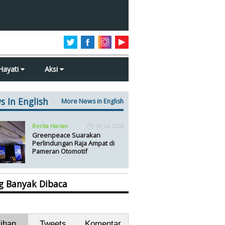
Hayati
Aksi
s In English
More News in English
Berita Harian
31 Jul 2026
Greenpeace Suarakan
Perlindungan Raja Ampat di
Pameran Otomotif
ng Banyak Dibaca
lihan
Tweets
Komentar