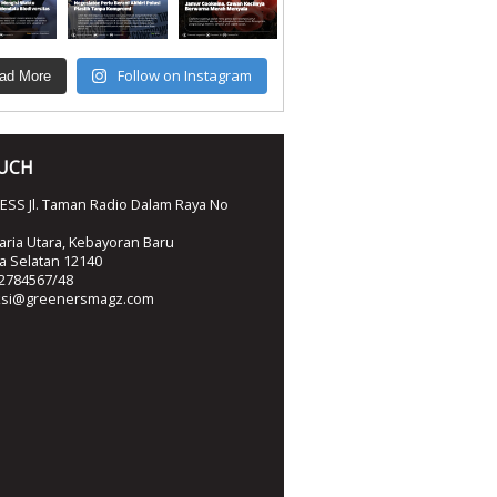
Follow on Instagram
ad More
OUCH
SS Jl. Taman Radio Dalam Raya No
ria Utara, Kebayoran Baru
ta Selatan 12140
2784567/48
ksi@greenersmagz.com