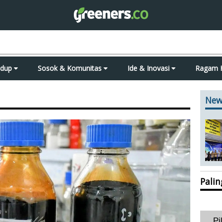
idup
Sosok & Komunitas
Ide & Inovasi
Ragam 
New
Pali
Pi