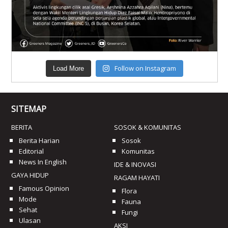
Follow on Instagram
Load More
SITEMAP
BERITA
SOSOK & KOMUNITAS
Berita Harian
Sosok
Editorial
Komunitas
News In English
IDE & INOVASI
GAYA HIDUP
RAGAM HAYATI
Famous Opinion
Flora
Mode
Fauna
Sehat
Fungi
Ulasan
AKSI