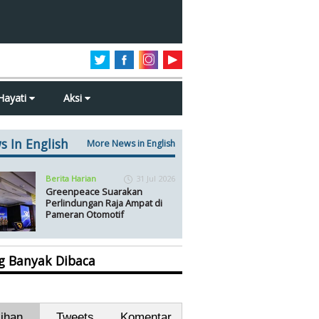
Hayati
Aksi
s In English
More News in English
Berita Harian
31 Jul 2026
Greenpeace Suarakan
Perlindungan Raja Ampat di
Pameran Otomotif
ng Banyak Dibaca
lihan
Tweets
Komentar