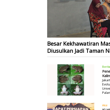
Besar Kekhawatiran Mas
Diusulkan Jadi Taman N
Berit
Pene
Kali
Jakar
Evolu
Unive
Palan
Aksi
KLHK