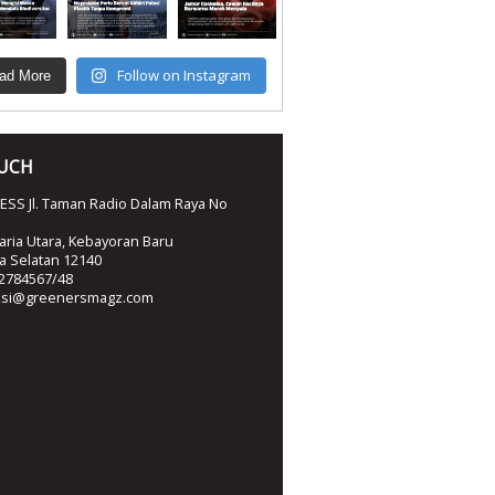
Follow on Instagram
ad More
OUCH
SS Jl. Taman Radio Dalam Raya No
ria Utara, Kebayoran Baru
ta Selatan 12140
2784567/48
ksi@greenersmagz.com