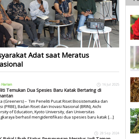
yarakat Adat saat Meratus
asional
a Harian
16 Jul 2025
liti Temukan Dua Spesies Baru Katak Bertaring di
mantan
ta (Greeners) – Tim Peneliti Pusat Riset Biosistematika dan
si (PRBE), Badan Riset dan Inovasi Nasional (BRIN), Aichi
rsity of Education, Kyoto University, dan Universitas
gkaraya berhasil mengidentifikasi dua spesies baru katak […]
28 Sep 2024
 Bakal Ubah Status Pegunungan Meratus Jadi Taman