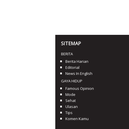
SITEMAP
BERITA
Berita Harian
Editorial
News In English
GAYA HIDUP
Famous Opinion
Mode
Sehat
Ulasan
Tips
Komen Kamu