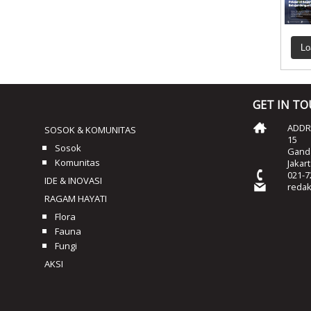
Lo
GET IN T
ADDRE
SOSOK & KOMUNITAS
15
Sosok
Ganda
Komunitas
Jakar
021-7
IDE & INOVASI
reda
RAGAM HAYATI
Flora
Fauna
Fungi
AKSI