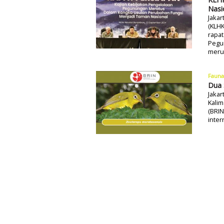
Nasi
Jakar
(KLHK
rapa
Pegu
meru
Fauna
Dua 
Jakar
Kalim
(BRIN
inter