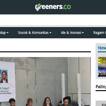
idup
Sosok & Komunitas
Ide & Inovasi
Ragam 
New
Pali
Pi