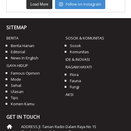
Follow on Instagram
Load More
SITEMAP
BERITA
SOSOK & KOMUNITAS
Berita Harian
Sosok
Editorial
Komunitas
News In English
IDE & INOVASI
GAYA HIDUP
RAGAM HAYATI
Famous Opinion
Flora
Mode
Fauna
Sehat
Fungi
Ulasan
AKSI
Tips
Komen Kamu
GET IN TOUCH
ADDRESS Jl. Taman Radio Dalam Raya No 15