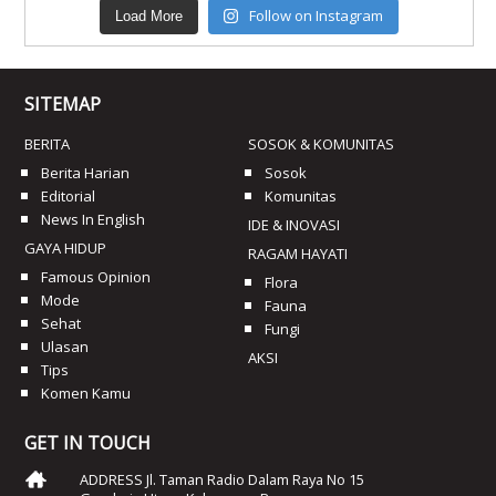
Follow on Instagram
Load More
SITEMAP
BERITA
SOSOK & KOMUNITAS
Berita Harian
Sosok
Editorial
Komunitas
News In English
IDE & INOVASI
GAYA HIDUP
RAGAM HAYATI
Famous Opinion
Flora
Mode
Fauna
Sehat
Fungi
Ulasan
AKSI
Tips
Komen Kamu
GET IN TOUCH
ADDRESS Jl. Taman Radio Dalam Raya No 15