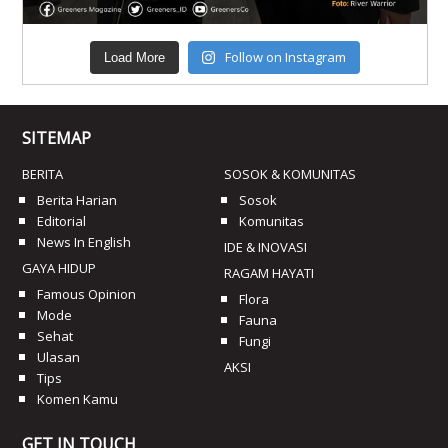
Follow on Instagram
Load More
SITEMAP
BERITA
SOSOK & KOMUNITAS
Berita Harian
Sosok
Editorial
Komunitas
News In English
IDE & INOVASI
GAYA HIDUP
RAGAM HAYATI
Famous Opinion
Flora
Mode
Fauna
Sehat
Fungi
Ulasan
AKSI
Tips
Komen Kamu
GET IN TOUCH