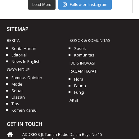
Follow on Instagram
Load More
SITEMAP
BERITA
SOSOK & KOMUNITAS
Berita Harian
Sosok
Editorial
Komunitas
News In English
IDE & INOVASI
GAYA HIDUP
RAGAM HAYATI
Famous Opinion
Flora
Mode
Fauna
Sehat
Fungi
Ulasan
AKSI
Tips
Komen Kamu
GET IN TOUCH
ADDRESS Jl. Taman Radio Dalam Raya No 15