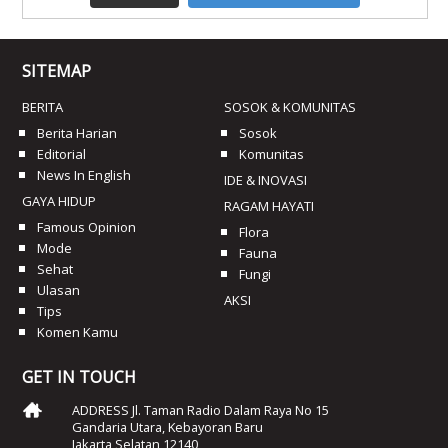
SITEMAP
BERITA
SOSOK & KOMUNITAS
Berita Harian
Sosok
Editorial
Komunitas
News In English
IDE & INOVASI
GAYA HIDUP
RAGAM HAYATI
Famous Opinion
Flora
Mode
Fauna
Sehat
Fungi
Ulasan
AKSI
Tips
Komen Kamu
GET IN TOUCH
ADDRESS Jl. Taman Radio Dalam Raya No 15
Gandaria Utara, Kebayoran Baru
Jakarta Selatan 12140