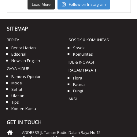
Follow on Instagram
Load More
SITEMAP
BERITA
SOSOK & KOMUNITAS
Berita Harian
Sosok
Editorial
Komunitas
News In English
IDE & INOVASI
GAYA HIDUP
RAGAM HAYATI
Famous Opinion
Flora
Mode
Fauna
Sehat
Fungi
Ulasan
AKSI
Tips
Komen Kamu
GET IN TOUCH
ADDRESS Jl. Taman Radio Dalam Raya No 15