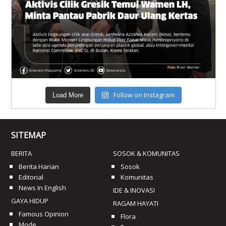
Follow on Instagram
Load More
SITEMAP
BERITA
SOSOK & KOMUNITAS
Berita Harian
Sosok
Editorial
Komunitas
News In English
IDE & INOVASI
GAYA HIDUP
RAGAM HAYATI
Famous Opinion
Flora
Mode