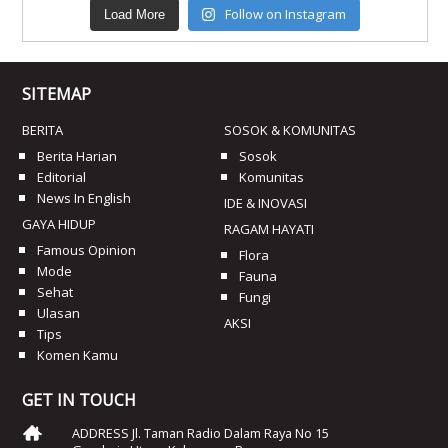
Follow on Instagram
Load More
SITEMAP
BERITA
SOSOK & KOMUNITAS
Berita Harian
Sosok
Editorial
Komunitas
News In English
IDE & INOVASI
GAYA HIDUP
RAGAM HAYATI
Famous Opinion
Flora
Mode
Fauna
Sehat
Fungi
Ulasan
AKSI
Tips
Komen Kamu
GET IN TOUCH
ADDRESS Jl. Taman Radio Dalam Raya No 15