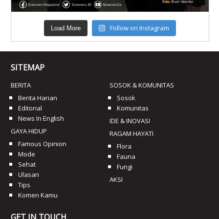
Follow on Instagram
Load More
SITEMAP
BERITA
SOSOK & KOMUNITAS
Berita Harian
Sosok
Editorial
Komunitas
News In English
IDE & INOVASI
GAYA HIDUP
RAGAM HAYATI
Famous Opinion
Flora
Mode
Fauna
Sehat
Fungi
Ulasan
AKSI
Tips
Komen Kamu
GET IN TOUCH