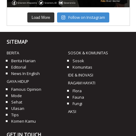
Follow on Instagram
Load More
SITEMAP
BERITA
SOSOK & KOMUNITAS
Berita Harian
Sosok
Editorial
Komunitas
News In English
IDE & INOVASI
GAYA HIDUP
RAGAM HAYATI
Famous Opinion
Flora
Mode
Fauna
Sehat
Fungi
Ulasan
AKSI
Tips
Komen Kamu
GET IN TOUCH