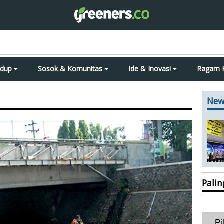
idup
Sosok & Komunitas
Ide & Inovasi
Ragam 
New
Pali
Pi