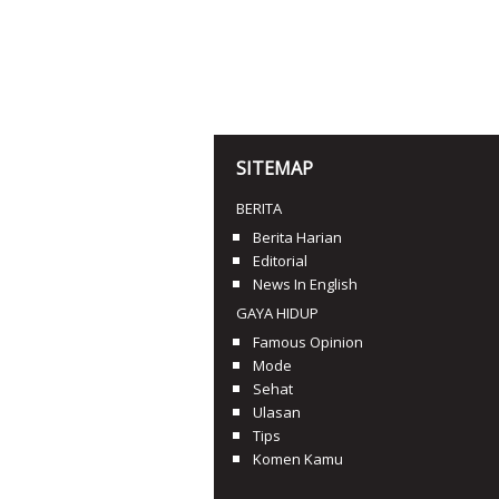
SITEMAP
BERITA
Berita Harian
Editorial
News In English
GAYA HIDUP
Famous Opinion
Mode
Sehat
Ulasan
Tips
Komen Kamu