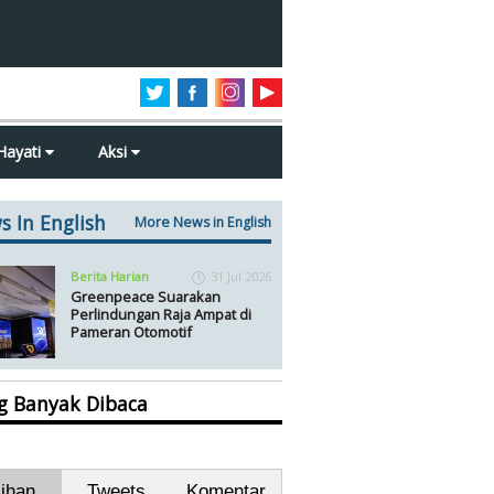
Hayati
Aksi
s In English
More News in English
Berita Harian
31 Jul 2026
Greenpeace Suarakan
Perlindungan Raja Ampat di
Pameran Otomotif
ng Banyak Dibaca
lihan
Tweets
Komentar