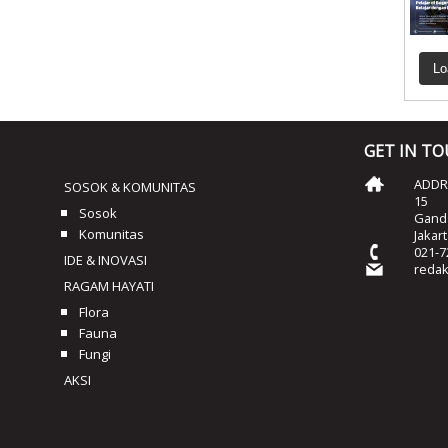
Lo
GET IN T
ADDRE
SOSOK & KOMUNITAS
15
Sosok
Ganda
Komunitas
Jakar
021-7
IDE & INOVASI
reda
RAGAM HAYATI
Flora
Fauna
Fungi
AKSI