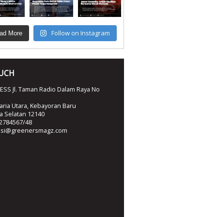
Follow on Instagram
ad More
OUCH
SS Jl. Taman Radio Dalam Raya No
ria Utara, Kebayoran Baru
ta Selatan 12140
2784567/48
ksi@greenersmagz.com