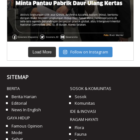
Follow on Instagram
Load More
SITEMAP
BERITA
SOSOK & KOMUNITAS
Berita Harian
Sosok
Editorial
Komunitas
News In English
IDE & INOVASI
GAYA HIDUP
RAGAM HAYATI
Famous Opinion
Flora
Mode
Fauna
Sehat