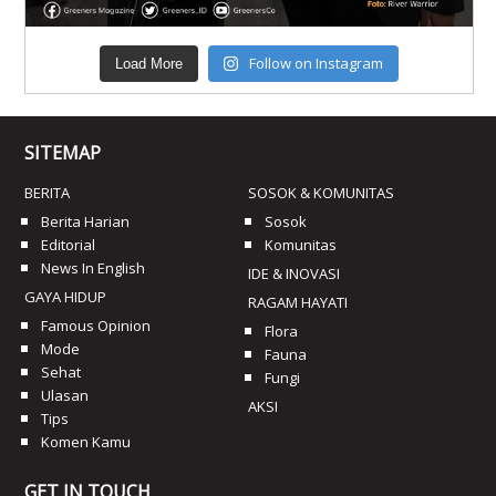
Follow on Instagram
Load More
SITEMAP
BERITA
SOSOK & KOMUNITAS
Berita Harian
Sosok
Editorial
Komunitas
News In English
IDE & INOVASI
GAYA HIDUP
RAGAM HAYATI
Famous Opinion
Flora
Mode
Fauna
Sehat
Fungi
Ulasan
AKSI
Tips
Komen Kamu
GET IN TOUCH