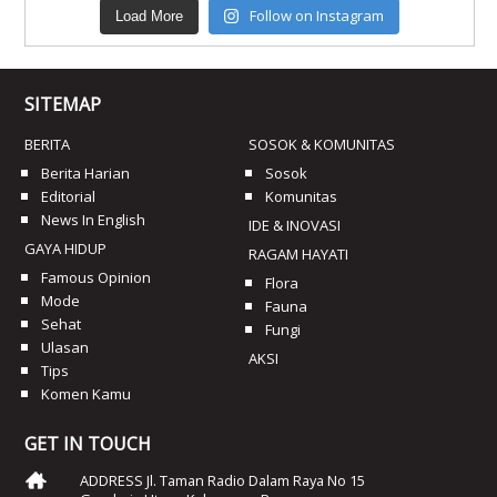
Follow on Instagram
Load More
SITEMAP
BERITA
SOSOK & KOMUNITAS
Berita Harian
Sosok
Editorial
Komunitas
News In English
IDE & INOVASI
GAYA HIDUP
RAGAM HAYATI
Famous Opinion
Flora
Mode
Fauna
Sehat
Fungi
Ulasan
AKSI
Tips
Komen Kamu
GET IN TOUCH
ADDRESS Jl. Taman Radio Dalam Raya No 15