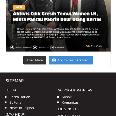
Follow on Instagram
Load More
SITEMAP
BERITA
SOSOK & KOMUNITAS
Berita Harian
Sosok
Editorial
Komunitas
News In English
IDE & INOVASI
GAYA HIDUP
RAGAM HAYATI