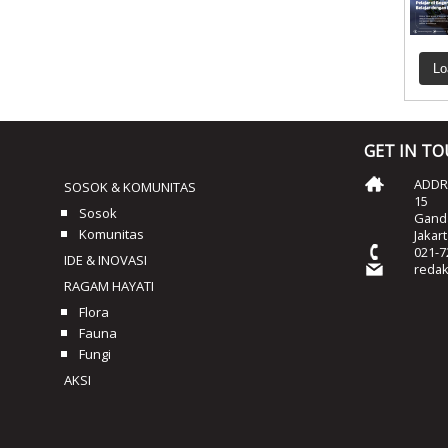
Lo
GET IN T
ADDRE
SOSOK & KOMUNITAS
15
Sosok
Ganda
Komunitas
Jakar
021-7
IDE & INOVASI
reda
RAGAM HAYATI
Flora
Fauna
Fungi
AKSI