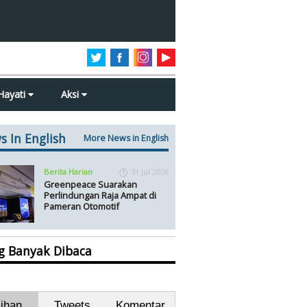
Hayati
Aksi
s In English
More News in English
Berita Harian
31 Jul 2026
Greenpeace Suarakan
Perlindungan Raja Ampat di
Pameran Otomotif
ng Banyak Dibaca
lihan
Tweets
Komentar