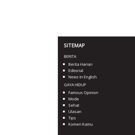
SITEMAP
BERITA
Berita Harian
Editorial
News In English
GAYA HIDUP
Famous Opinion
Mode
Sehat
Ulasan
Tips
Komen Kamu