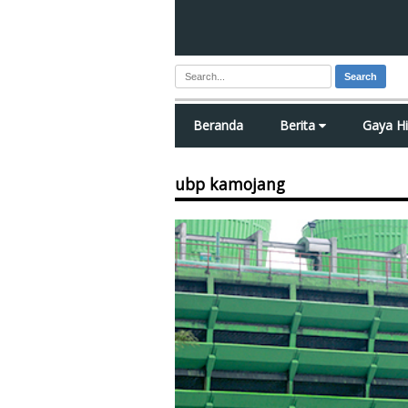
Search
Beranda
Berita
Gaya H
ubp kamojang