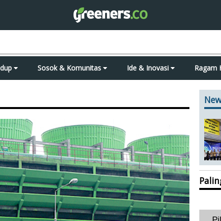
idup
Sosok & Komunitas
Ide & Inovasi
Ragam 
New
Pali
Pi