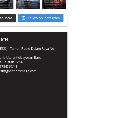
Follow on Instagram
ad More
OUCH
SS Jl. Taman Radio Dalam Raya No
ria Utara, Kebayoran Baru
ta Selatan 12140
2784567/48
ksi@greenersmagz.com