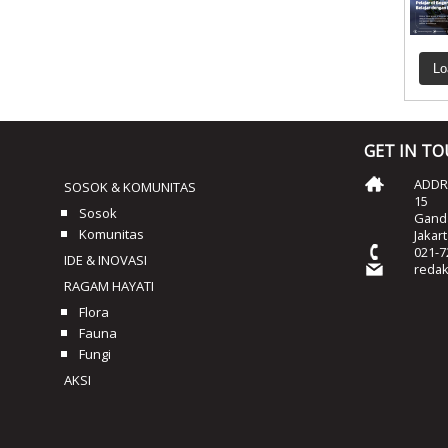
Lo
GET IN T
ADDRE
SOSOK & KOMUNITAS
15
Sosok
Ganda
Komunitas
Jakar
021-7
IDE & INOVASI
reda
RAGAM HAYATI
Flora
Fauna
Fungi
AKSI