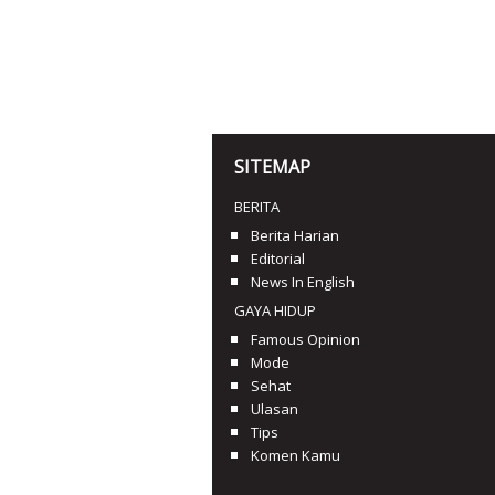
SITEMAP
BERITA
Berita Harian
Editorial
News In English
GAYA HIDUP
Famous Opinion
Mode
Sehat
Ulasan
Tips
Komen Kamu