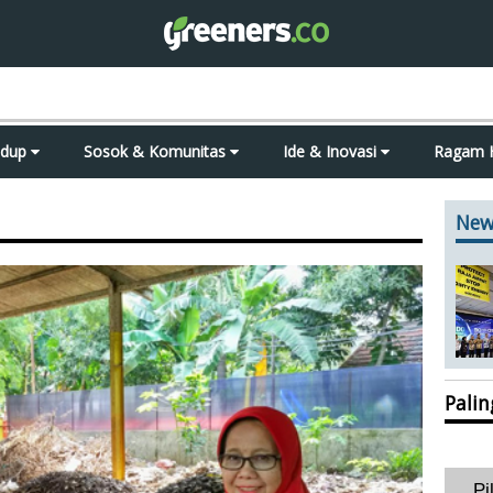
idup
Sosok & Komunitas
Ide & Inovasi
Ragam 
New
Pali
Pi