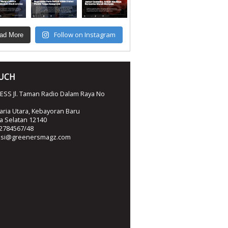
Follow on Instagram
ad More
OUCH
SS Jl. Taman Radio Dalam Raya No
ria Utara, Kebayoran Baru
ta Selatan 12140
2784567/48
ksi@greenersmagz.com