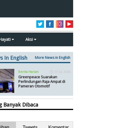
Hayati
Aksi
s In English
More News in English
Berita Harian
31 Jul 2026
Greenpeace Suarakan
Perlindungan Raja Ampat di
Pameran Otomotif
ng Banyak Dibaca
lihan
Tweets
Komentar