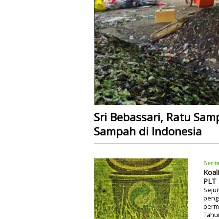
Sri Bebassari, Ratu Sam
Sampah di Indonesia
Berit
Koal
PLT
Sejum
peng
perm
Tahu