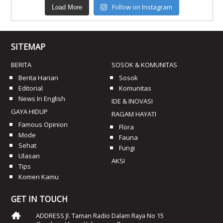
Follow on Instagram
Load More
SITEMAP
BERITA
SOSOK & KOMUNITAS
Berita Harian
Sosok
Editorial
Komunitas
News In English
IDE & INOVASI
GAYA HIDUP
RAGAM HAYATI
Famous Opinion
Flora
Mode
Fauna
Sehat
Fungi
Ulasan
AKSI
Tips
Komen Kamu
GET IN TOUCH
ADDRESS Jl. Taman Radio Dalam Raya No 15