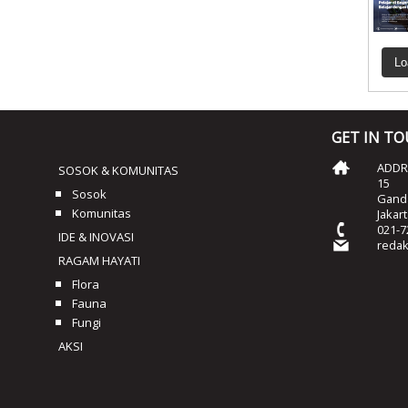
Lo
GET IN T
ADDRE
SOSOK & KOMUNITAS
15
Sosok
Ganda
Komunitas
Jakar
021-7
IDE & INOVASI
reda
RAGAM HAYATI
Flora
Fauna
Fungi
AKSI