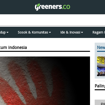
idup
Sosok & Komunitas
Ide & Inovasi
Ragam 
kum indonesia
New
Pali
Pi