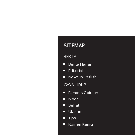
SITEMAP
BERITA
Berita Harian
Editorial
News In English
GAYA HIDUP
Famous Opinion
Mode
Sehat
Ulasan
Tips
Komen Kamu