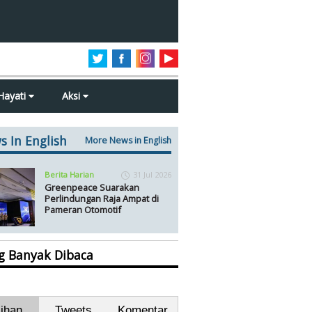
Hayati
Aksi
s In English
More News in English
Berita Harian
31 Jul 2026
Greenpeace Suarakan
Perlindungan Raja Ampat di
Pameran Otomotif
ng Banyak Dibaca
lihan
Tweets
Komentar