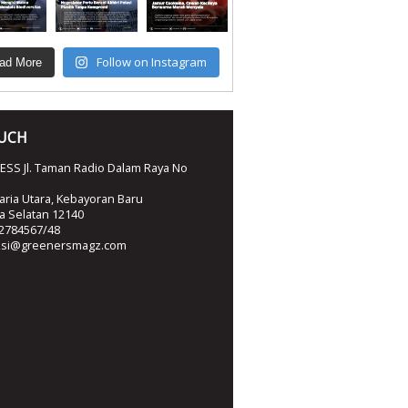
Follow on Instagram
ad More
OUCH
SS Jl. Taman Radio Dalam Raya No
ria Utara, Kebayoran Baru
ta Selatan 12140
2784567/48
ksi@greenersmagz.com