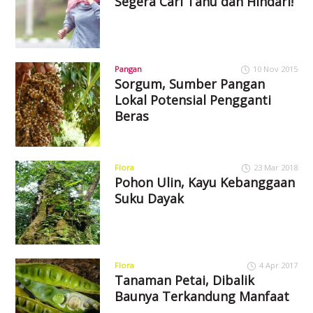
Segera Cari Tahu dan Hindari!
Pangan
10 Nov 2015
Sorgum, Sumber Pangan
Lokal Potensial Pengganti
Beras
Flora
23 Mar 2018
Pohon Ulin, Kayu Kebanggaan
Suku Dayak
Flora
4 Apr 2017
Tanaman Petai, Dibalik
Baunya Terkandung Manfaat