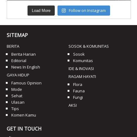
Follow on Instagram
Load More
SITEMAP
BERITA
SOSOK & KOMUNITAS
Berita Harian
Sosok
Editorial
Komunitas
News In English
IDE & INOVASI
GAYA HIDUP
RAGAM HAYATI
Famous Opinion
Flora
Mode
Fauna
Sehat
Fungi
Ulasan
AKSI
Tips
Komen Kamu
GET IN TOUCH