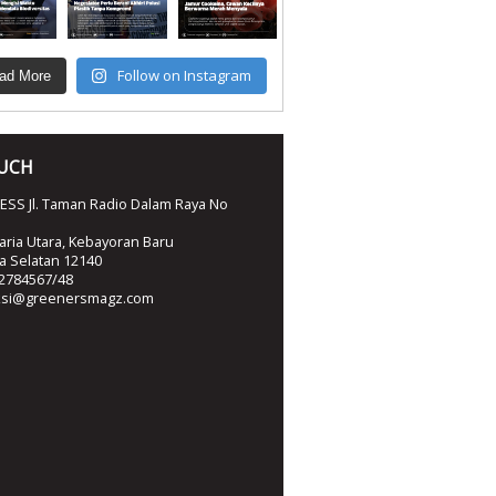
Follow on Instagram
ad More
OUCH
SS Jl. Taman Radio Dalam Raya No
ria Utara, Kebayoran Baru
ta Selatan 12140
2784567/48
ksi@greenersmagz.com