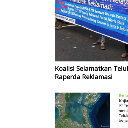
Koalisi Selamatkan Tel
Raperda Reklamasi
Berit
Kaji
PT Ti
mera
Teluk
berja