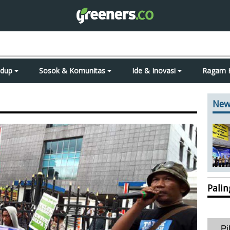
idup
Sosok & Komunitas
Ide & Inovasi
Ragam 
New
Pali
Pi