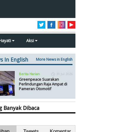
Hayati
Aksi
s In English
More News in English
Berita Harian
31 Jul 2026
Greenpeace Suarakan
Perlindungan Raja Ampat di
Pameran Otomotif
ng Banyak Dibaca
lihan
Tweets
Komentar