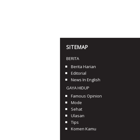
SITEMAP
BERITA
Berita Harian
Editorial
News In English
GAYA HIDUP
Famous Opinion
Mode
Sehat
Ulasan
Tips
Komen Kamu