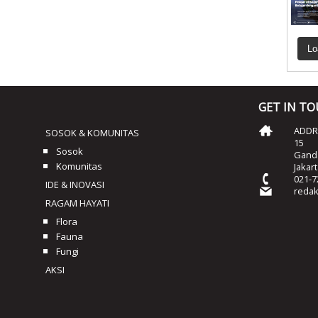
Lo
GET IN T
ADDRE
SOSOK & KOMUNITAS
15
Sosok
Ganda
Komunitas
Jakar
021-7
IDE & INOVASI
reda
RAGAM HAYATI
Flora
Fauna
Fungi
AKSI