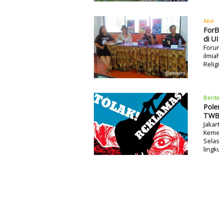
Aksi
ForB
di UI
Forum
ilmia
Relig
Berit
Pole
TWB
Jakar
Kemen
Selas
lingk