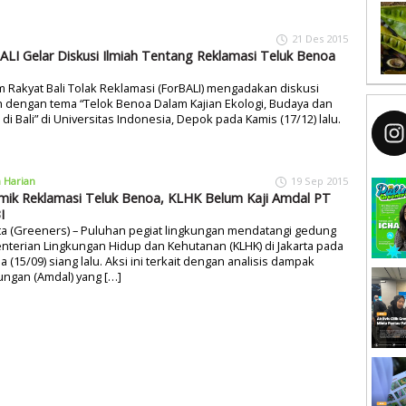
21 Des 2015
ALI Gelar Diskusi Ilmiah Tentang Reklamasi Teluk Benoa
 Rakyat Bali Tolak Reklamasi (ForBALI) mengadakan diskusi
h dengan tema “Telok Benoa Dalam Kajian Ekologi, Budaya dan
i di Bali” di Universitas Indonesia, Depok pada Kamis (17/12) lalu.
a Harian
19 Sep 2015
mik Reklamasi Teluk Benoa, KLHK Belum Kaji Amdal PT
I
ta (Greeners) – Puluhan pegiat lingkungan mendatangi gedung
terian Lingkungan Hidup dan Kehutanan (KLHK) di Jakarta pada
a (15/09) siang lalu. Aksi ini terkait dengan analisis dampak
ungan (Amdal) yang […]