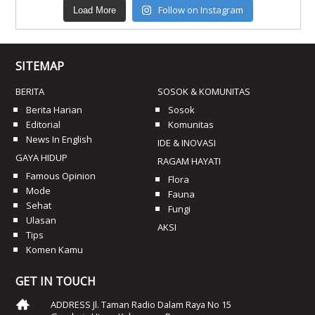
Follow on Instagram
Load More
SITEMAP
BERITA
SOSOK & KOMUNITAS
Berita Harian
Sosok
Editorial
Komunitas
News In English
IDE & INOVASI
GAYA HIDUP
RAGAM HAYATI
Famous Opinion
Flora
Mode
Fauna
Sehat
Fungi
Ulasan
AKSI
Tips
Komen Kamu
GET IN TOUCH
ADDRESS Jl. Taman Radio Dalam Raya No 15