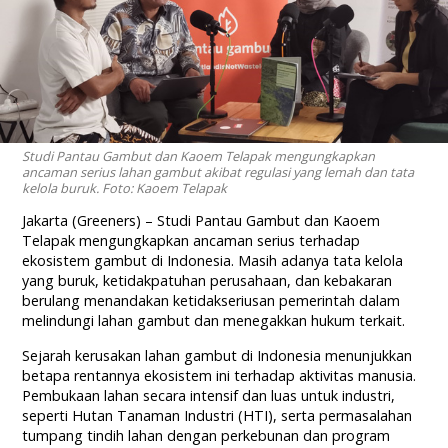
Studi Pantau Gambut dan Kaoem Telapak mengungkapkan
ancaman serius lahan gambut akibat regulasi yang lemah dan tata
kelola buruk. Foto: Kaoem Telapak
Jakarta (Greeners) – Studi Pantau Gambut dan Kaoem
Telapak mengungkapkan ancaman serius terhadap
ekosistem gambut di Indonesia. Masih adanya tata kelola
yang buruk, ketidakpatuhan perusahaan, dan kebakaran
berulang menandakan ketidakseriusan pemerintah dalam
melindungi lahan gambut dan menegakkan hukum terkait.
Sejarah kerusakan lahan gambut di Indonesia menunjukkan
betapa rentannya ekosistem ini terhadap aktivitas manusia.
Pembukaan lahan secara intensif dan luas untuk industri,
seperti Hutan Tanaman Industri (HTI), serta permasalahan
tumpang tindih lahan dengan perkebunan dan program