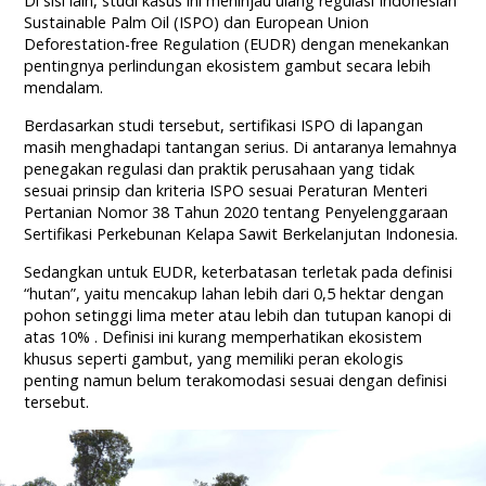
Di sisi lain, studi kasus ini meninjau ulang regulasi Indonesian
Sustainable Palm Oil (ISPO) dan European Union
Deforestation-free Regulation (EUDR) dengan menekankan
pentingnya perlindungan ekosistem gambut secara lebih
mendalam.
Berdasarkan studi tersebut, sertifikasi ISPO di lapangan
masih menghadapi tantangan serius. Di antaranya lemahnya
penegakan regulasi dan praktik perusahaan yang tidak
sesuai prinsip dan kriteria ISPO sesuai Peraturan Menteri
Pertanian Nomor 38 Tahun 2020 tentang Penyelenggaraan
Sertifikasi Perkebunan Kelapa Sawit Berkelanjutan Indonesia.
Sedangkan untuk EUDR, keterbatasan terletak pada definisi
“hutan”, yaitu mencakup lahan lebih dari 0,5 hektar dengan
pohon setinggi lima meter atau lebih dan tutupan kanopi di
atas 10% . Definisi ini kurang memperhatikan ekosistem
khusus seperti gambut, yang memiliki peran ekologis
penting namun belum terakomodasi sesuai dengan definisi
tersebut.