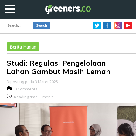
Search
Berita Harian
Studi: Regulasi Pengelolaan
Lahan Gambut Masih Lemah
Diposting pada 3 Maret 2025
0 Comments
Reading time:
3
menit