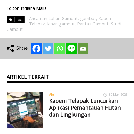
Editor: Indiana Malia
Ancaman Lahan Gambut
,
gambut
,
Kaoem
Telapak
,
lahan gambut
,
Pantau Gambut
,
Studi
Gambut
ARTIKEL TERKAIT
Aksi
30 Mar 2025
Kaoem Telapak Luncurkan
Aplikasi Pemantauan Hutan
dan Lingkungan