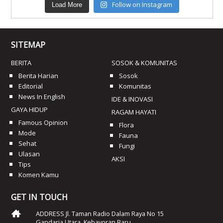
Follow on Instagram
Load More
SITEMAP
BERITA
SOSOK & KOMUNITAS
Berita Harian
Sosok
Editorial
Komunitas
News In English
IDE & INOVASI
GAYA HIDUP
RAGAM HAYATI
Famous Opinion
Flora
Mode
Fauna
Sehat
Fungi
Ulasan
AKSI
Tips
Komen Kamu
GET IN TOUCH
ADDRESS Jl. Taman Radio Dalam Raya No 15
Gandaria Utara, Kebayoran Baru