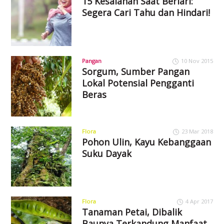
15 Kesalahan Saat Berlari:
Segera Cari Tahu dan Hindari!
Pangan
10 Nov 2015
Sorgum, Sumber Pangan
Lokal Potensial Pengganti
Beras
Flora
23 Mar 2018
Pohon Ulin, Kayu Kebanggaan
Suku Dayak
Flora
4 Apr 2017
Tanaman Petai, Dibalik
Baunya Terkandung Manfaat