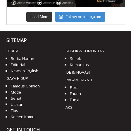
Follow on Instagram
Load More
SITEMAP
BERITA
SOSOK & KOMUNITAS
Berita Harian
Sosok
Editorial
Komunitas
News In English
IDE & INOVASI
GAYA HIDUP
RAGAM HAYATI
Famous Opinion
Flora
Mode
Fauna
Sehat
Fungi
Ulasan
AKSI
Tips
Komen Kamu
GET IN TOUCH