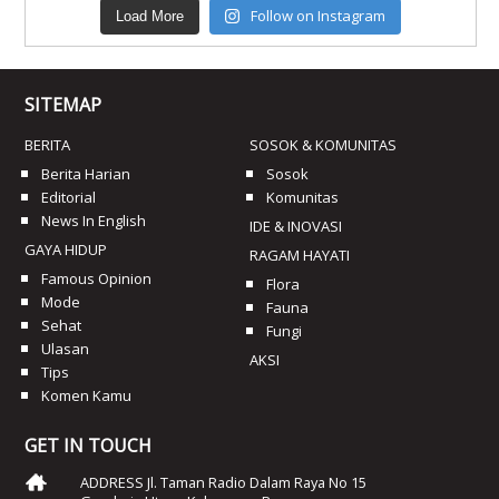
Follow on Instagram
Load More
SITEMAP
BERITA
SOSOK & KOMUNITAS
Berita Harian
Sosok
Editorial
Komunitas
News In English
IDE & INOVASI
GAYA HIDUP
RAGAM HAYATI
Famous Opinion
Flora
Mode
Fauna
Sehat
Fungi
Ulasan
AKSI
Tips
Komen Kamu
GET IN TOUCH
ADDRESS Jl. Taman Radio Dalam Raya No 15