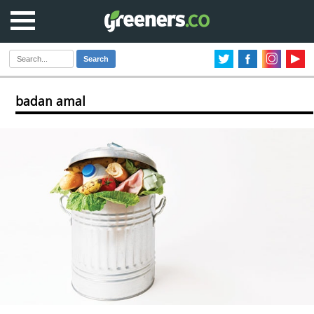
Search
badan amal