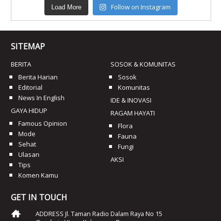
Follow on Instagram
Load More
SITEMAP
BERITA
SOSOK & KOMUNITAS
Berita Harian
Sosok
Editorial
Komunitas
News In English
IDE & INOVASI
GAYA HIDUP
RAGAM HAYATI
Famous Opinion
Flora
Mode
Fauna
Sehat
Fungi
Ulasan
AKSI
Tips
Komen Kamu
GET IN TOUCH
ADDRESS Jl. Taman Radio Dalam Raya No 15