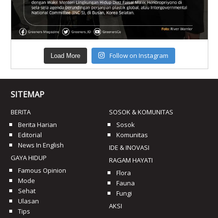
Follow on Instagram
Load More
SITEMAP
BERITA
SOSOK & KOMUNITAS
Berita Harian
Sosok
Editorial
Komunitas
News In English
IDE & INOVASI
GAYA HIDUP
RAGAM HAYATI
Famous Opinion
Flora
Mode
Fauna
Sehat
Fungi
Ulasan
AKSI
Tips