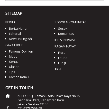
SITEMAP
BERITA
SOSOK & KOMUNITAS
Berita Harian
Sosok
Editorial
Komunitas
News In English
IDE & INOVASI
GAYA HIDUP
RAGAM HAYATI
Famous Opinion
Flora
Mode
Fauna
Sehat
Fungi
Ulasan
AKSI
Tips
Komen Kamu
GET IN TOUCH
ADDRESS Jl. Taman Radio Dalam Raya No 15
Gandaria Utara, Kebayoran Baru
Jakarta Selatan 12140
021-72784567/48