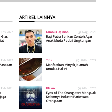
ARTIKEL LAINNYA
 Nov 2022
Famous Opinion
6 Agu 2020
 Khas
Rayi Putra Berikan Contoh Agar
iat
Anak Muda Peduli Lingkungan
7 Feb 2022
Tips
20 Feb 2022
Masakan
Manfaatkan Minyak Jelantah
untuk 4 Hal Ini
8 Feb 2021
Ulasan
6 Feb 2023
k
Eyes of The Orangutan: Menguak
Jaga
Kelamnya Industri Pariwisata
Orangutan