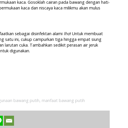
rmukaan kaca. Gosoklah cairan pada bawang dengan hati-
 permukaan kaca dan niscaya kaca milikmu akan mulus
aatkan sebagai disinfektan alami
lho
! Untuk membuat
ng satu ini, cukup campurkan tiga hingga empat siung
n larutan cuka. Tambahkan sedikit perasan air jeruk
untuk digunakan.
gunaan bawang putih
,
manfaat bawang putih