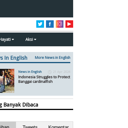
Hayati
Aksi
s In English
More News in English
News in English
21 Apr 2024
Indonesia Struggles to Protect
Banggai cardinalfish
ng Banyak Dibaca
lihan
Tweets
Komentar