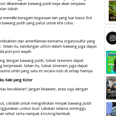
sebut dikarenakan bawang putih kaya akan senyawa
tan tubuh.
ga memiliki beragam kegunaan lain yang luar biasa
lho
!
i bawang putih yang patut untuk kita coba.
ibakteri dan antiinflamasi bernama organosulfur yang
t
. Selain itu, kandungan
allicin
dalam bawang juga dapat
a pori-pori wajah.
ang dengan bawang putih, Sobat Greeners dapat
 berjerawat. Selain itu, Sobat Greeners juga dapat
si umbi yang satu ini secara rutin di setiap harinya.
ku Kaki yang Kotor
tau kecoklatan? Jangan khawatir, atasi saja dengan
ut, cobalah untuk mengoleskan minyak bawang putih
enggunakan
cotton bud.
Lakukan selama seminggu
akan sehat serta nampak
kinclong
kembali.