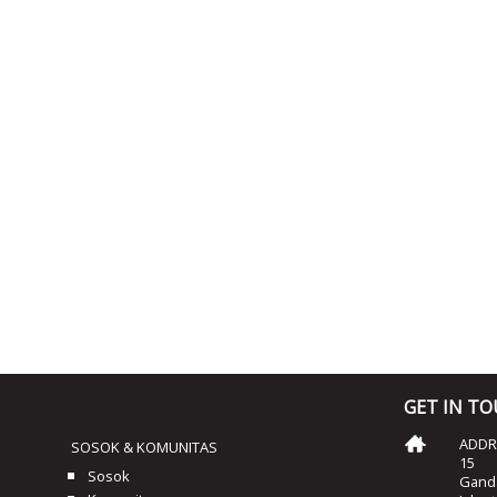
GET IN T
ADDRE
SOSOK & KOMUNITAS
15
Sosok
Ganda