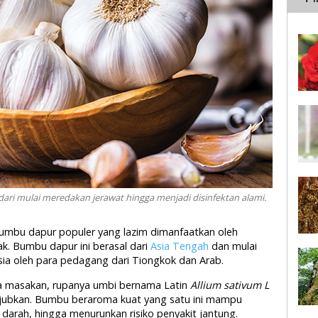
i mulai meredakan jerawat hingga menjadi disinfektan alami.
umbu dapur populer yang lazim dimanfaatkan oleh
. Bumbu dapur ini berasal dari
Asia Tengah
dan mulai
ia oleh para pedagang dari Tiongkok dan Arab.
a masakan, rupanya umbi bernama Latin
Allium sativum L
akjubkan. Bumbu beraroma kuat yang satu ini mampu
darah, hingga menurunkan risiko penyakit jantung.