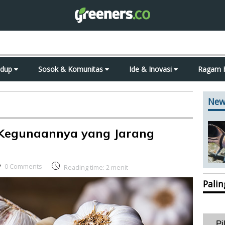
idup
Sosok & Komunitas
Ide & Inovasi
Ragam 
New
Kegunaannya yang Jarang
0 Comments
Reading time:
2
menit
Pali
Pi